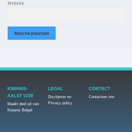
Website
KIWANIS-
LEGAL
CONTACT
AALST VZW
Disclaimer en
Contacteer ons
Privacy policy
Maakt deel uit van
Kiwanis België