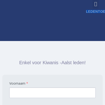
LEDENTO
Histo
Wie zijn 
Socia
Verslag
Enkel voor Kiwanis -Aalst leden!
Voornaam
*